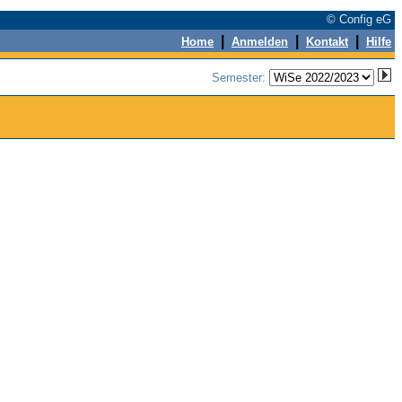
© Config eG
|
|
|
Home
Anmelden
Kontakt
Hilfe
Semester: