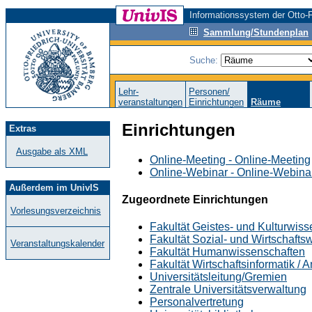
Informationssystem der Otto-F
Sammlung/Stundenplan
Suche:
Lehr-
Personen/
veranstaltungen
Einrichtungen
Räume
Einrichtungen
Extras
Ausgabe als XML
Online-Meeting - Online-Meeting
Online-Webinar - Online-Webina
Außerdem im UnivIS
Zugeordnete Einrichtungen
Vorlesungsverzeichnis
Fakultät Geistes- und Kulturwis
Fakultät Sozial- und Wirtschafts
Veranstaltungskalender
Fakultät Humanwissenschaften
Fakultät Wirtschaftsinformatik /
Universitätsleitung/Gremien
Zentrale Universitätsverwaltung
Personalvertretung