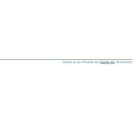
UnivIS ist ein Produkt der
Config eG
, Buckenhof