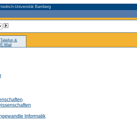
riedrich-Universität Bamberg
Telefon &
E-Mail
r
senschaften
wissenschaften
 Angewandte Informatik