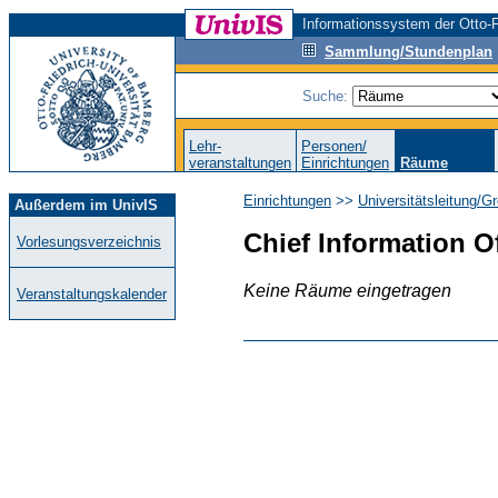
Informationssystem der Otto-F
Sammlung/Stundenplan
Suche:
Lehr-
Personen/
veranstaltungen
Einrichtungen
Räume
Einrichtungen
>>
Universitätsleitung/G
Außerdem im UnivIS
Chief Information Of
Vorlesungsverzeichnis
Keine Räume eingetragen
Veranstaltungskalender