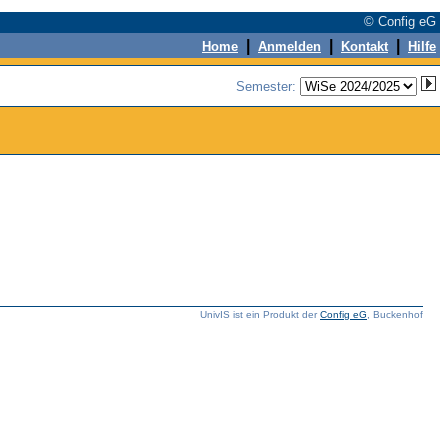
© Config eG
|
|
|
Home
Anmelden
Kontakt
Hilfe
Semester:
UnivIS ist ein Produkt der
Config eG
, Buckenhof