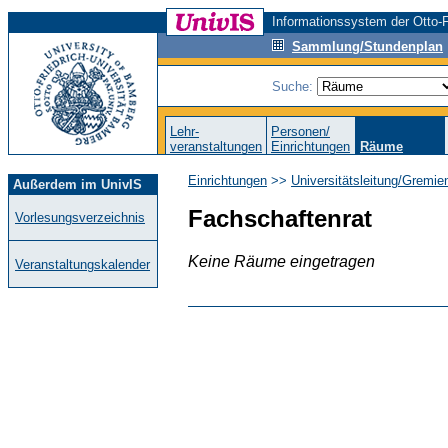
Informationssystem der Otto-F
Sammlung/Stundenplan
Suche:
Lehr-
Personen/
veranstaltungen
Einrichtungen
Räume
Einrichtungen
>>
Universitätsleitung/Gremie
Außerdem im UnivIS
Fachschaftenrat
Vorlesungsverzeichnis
Keine Räume eingetragen
Veranstaltungskalender