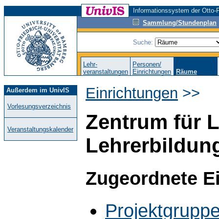
Informationssystem der Otto-F
Sammlung/Stundenplan
Suche:
Lehr-
Personen/
veranstaltungen
Einrichtungen
Räume
Einrichtungen
>>
Außerdem im UnivIS
Vorlesungsverzeichnis
Zentrum für 
Veranstaltungskalender
Lehrerbildun
Zugeordnete E
Projektgruppe