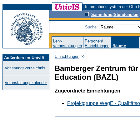
Informationssystem der Otto-F
Sammlung/Stundenplan
Suche:
Lehr-
Personen/
veranstaltungen
Einrichtungen
Räume
Einrichtungen
>>
Außerdem im UnivIS
Bamberger Zentrum für 
Vorlesungsverzeichnis
Education (BAZL)
Veranstaltungskalender
Zugeordnete Einrichtungen
Projektgruppe WegE - Qualitätso