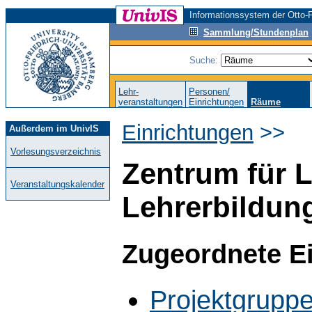
Informationssystem der Otto-F
Sammlung/Stundenplan
Suche:
Lehr-
Personen/
veranstaltungen
Einrichtungen
Räume
Einrichtungen
>>
Außerdem im UnivIS
Vorlesungsverzeichnis
Zentrum für 
Veranstaltungskalender
Lehrerbildun
Zugeordnete E
Projektgruppe