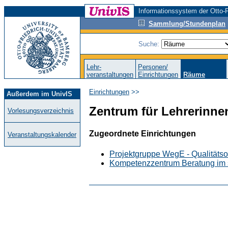
Informationssystem der Otto-F
Sammlung/Stundenplan
Suche:
Lehr-
Personen/
veranstaltungen
Einrichtungen
Räume
Einrichtungen
>>
Außerdem im UnivIS
Zentrum für Lehrerinne
Vorlesungsverzeichnis
Zugeordnete Einrichtungen
Veranstaltungskalender
Projektgruppe WegE - Qualitätso
Kompetenzzentrum Beratung im 