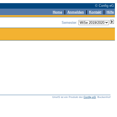
© Config eG
|
|
|
Home
Anmelden
Kontakt
Hilfe
Semester:
UnivIS ist ein Produkt der
Config eG
, Buckenhof