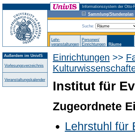
Informationssystem der Otto-F
Sammlung/Stundenplan
Suche:
Lehr-
Personen/
veranstaltungen
Einrichtungen
Räume
Einrichtungen
>>
Fa
Außerdem im UnivIS
Kulturwissenschaft
Vorlesungsverzeichnis
Veranstaltungskalender
Institut für 
Zugeordnete E
Lehrstuhl für