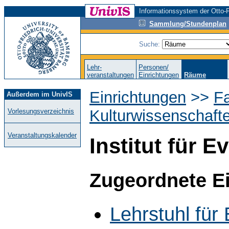
Informationssystem der Otto-F
Sammlung/Stundenplan
Suche:
Lehr-
Personen/
veranstaltungen
Einrichtungen
Räume
Einrichtungen
>>
Fa
Außerdem im UnivIS
Kulturwissenschaft
Vorlesungsverzeichnis
Veranstaltungskalender
Institut für 
Zugeordnete E
Lehrstuhl für