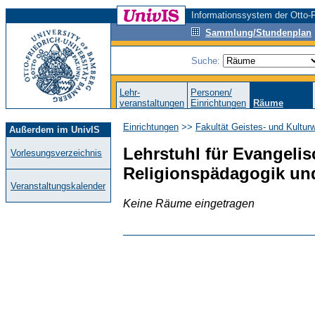
Informationssystem der Otto-F
Sammlung/Stundenplan
Suche:
Lehr-
Personen/
veranstaltungen
Einrichtungen
Räume
Einrichtungen
>>
Fakultät Geistes- und Kultur
Außerdem im UnivIS
Lehrstuhl für Evangeli
Vorlesungsverzeichnis
Religionspädagogik und
Veranstaltungskalender
Keine Räume eingetragen