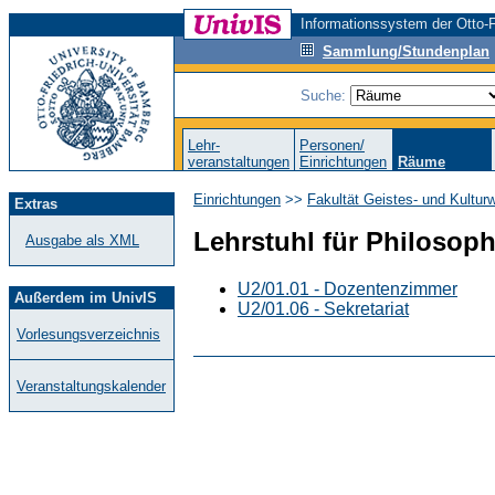
Informationssystem der Otto-F
Sammlung/Stundenplan
Suche:
Lehr-
Personen/
veranstaltungen
Einrichtungen
Räume
Einrichtungen
>>
Fakultät Geistes- und Kultur
Extras
Lehrstuhl für Philosoph
Ausgabe als XML
U2/01.01 - Dozentenzimmer
Außerdem im UnivIS
U2/01.06 - Sekretariat
Vorlesungsverzeichnis
Veranstaltungskalender