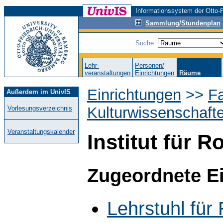
Informationssystem der Otto-F
Sammlung/Stundenplan
Suche:
Lehr-
Personen/
veranstaltungen
Einrichtungen
Räume
Einrichtungen
>>
Fa
Außerdem im UnivIS
Kulturwissenschaft
Vorlesungsverzeichnis
Veranstaltungskalender
Institut für R
Zugeordnete E
Lehrstuhl fü