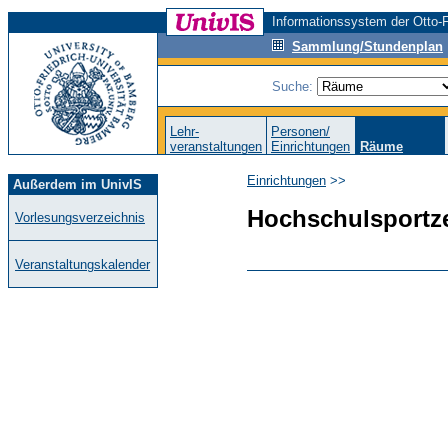
Informationssystem der Otto-F
Sammlung/Stundenplan
Suche:
Lehr-
Personen/
veranstaltungen
Einrichtungen
Räume
Einrichtungen
>>
Außerdem im UnivIS
Hochschulsportz
Vorlesungsverzeichnis
Veranstaltungskalender