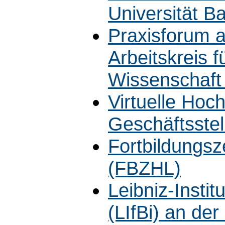
Universität B
Praxisforum a
Arbeitskreis f
Wissenschaft 
Virtuelle Hoc
Geschäftsstel
Fortbildungs
(FBZHL)
Leibniz-Instit
(LIfBi) an de