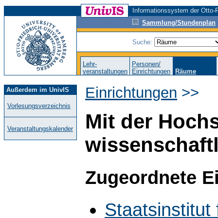
Informationssystem der Otto-F
Sammlung/Stundenplan
Suche:
Lehr-
Personen/
veranstaltungen
Einrichtungen
Räume
Einrichtungen
>>
Außerdem im UnivIS
Vorlesungsverzeichnis
Mit der Hoch
Veranstaltungskalender
wissenschaft
Zugeordnete E
Staatsinstitut