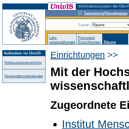
Informationssystem der Otto-F
Sammlung/Stundenplan
Suche:
Lehr-
Personen/
veranstaltungen
Einrichtungen
Räume
Einrichtungen
>>
Außerdem im UnivIS
Vorlesungsverzeichnis
Mit der Hoch
Veranstaltungskalender
wissenschaft
Zugeordnete E
Institut Mens