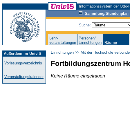
Informationssystem der Otto-F
Sammlung/Stundenplan
Suche:
Lehr-
Personen/
veranstaltungen
Einrichtungen
Räume
Einrichtungen
>>
Mit der Hochschule verbunde
Außerdem im UnivIS
Fortbildungszentrum H
Vorlesungsverzeichnis
Keine Räume eingetragen
Veranstaltungskalender