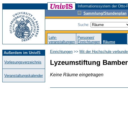
Informationssystem der Otto-F
Sammlung/Stundenplan
Suche:
Lehr-
Personen/
veranstaltungen
Einrichtungen
Räume
Einrichtungen
>>
Mit der Hochschule verbunde
Außerdem im UnivIS
Lyzeumstiftung Bambe
Vorlesungsverzeichnis
Keine Räume eingetragen
Veranstaltungskalender