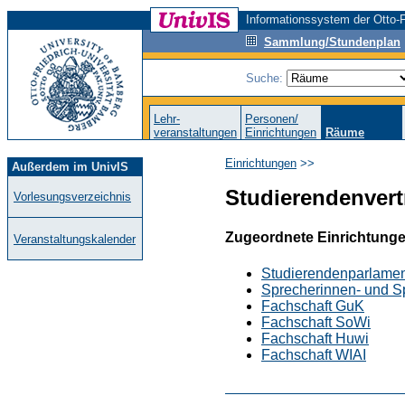
Informationssystem der Otto-F
Sammlung/Stundenplan
Suche:
Lehr-
Personen/
veranstaltungen
Einrichtungen
Räume
Einrichtungen
>>
Außerdem im UnivIS
Studierendenvert
Vorlesungsverzeichnis
Zugeordnete Einrichtung
Veranstaltungskalender
Studierendenparlame
Sprecherinnen- und S
Fachschaft GuK
Fachschaft SoWi
Fachschaft Huwi
Fachschaft WIAI