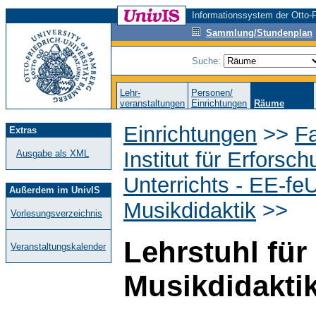
Informationssystem der Otto-F
Sammlung/Stundenplan
Suche:
Lehr-
Personen/
veranstaltungen
Einrichtungen
Räume
Einrichtungen
>>
F
Extras
Institut für Erfors
Ausgabe als XML
Unterrichts - EE-fe
Außerdem im UnivIS
Musikdidaktik
>>
Vorlesungsverzeichnis
Lehrstuhl fü
Veranstaltungskalender
Musikdidakti