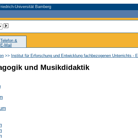
riedrich-Universität Bamberg
Telefon &
E-Mail
en
>>
Institut für Erforschung und Entwicklung fachbezogenen Unterrichts - 
agogik und Musikdidaktik
m
um
aum
m
m
m