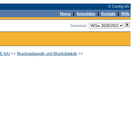
© Config eG
|
|
|
Home
Anmelden
Kontakt
Hilfe
Semester:
EE-feU
>>
Musikpädagogik und Musikdidaktik
>>