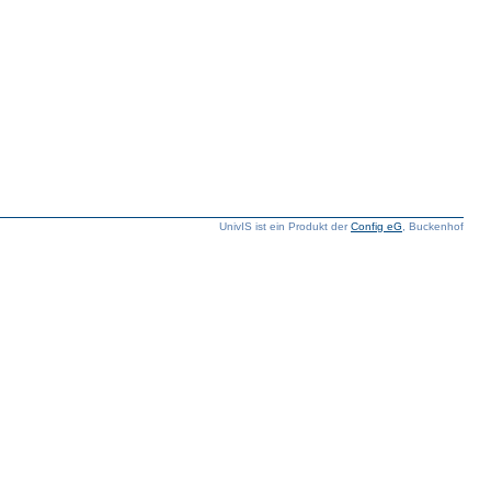
UnivIS ist ein Produkt der
Config eG
, Buckenhof