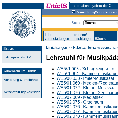
Informationssystem der Otto-F
Sammlung/Stundenplan
Suche:
Lehr-
Personen/
veranstaltungen
Einrichtungen
Räume
Einrichtungen
>>
Fakultät Humanwissenschaft
Extras
Lehrstuhl für Musikpäd
Ausgabe als XML
WE5/-1.003 - Schlagzeugraum
Außerdem im UnivIS
WE5/-1.004 - Kammermusikrau
WE5/00.033 - Irmler-Musiksaal
Vorlesungsverzeichnis
WE5/01.069 - Medien-/Regiera
WE5/01.072 - Kleiner Musiksaal
Veranstaltungskalender
WE5/01.076 - Kleiner Seminarr
WE5/02.069 - Mediathek
WE5/02.075 - Orgelraum
WE5/02.076 - Kammermusikrau
WE5/02.077 - Kammermusikrau
WE5/02.078 - Kammermusikrau