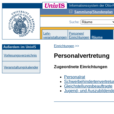
Informationssystem der Otto-F
Sammlung/Stundenplan
Suche:
Lehr-
Personen/
veranstaltungen
Einrichtungen
Räume
Einrichtungen
>>
Außerdem im UnivIS
Personalvertretung
Vorlesungsverzeichnis
Zugeordnete Einrichtungen
Veranstaltungskalender
Personalrat
Schwerbehindertenvertretu
Gleichstellungsbeauftragte
Jugend- und Auszubildende