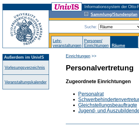
Informationssystem der Otto-F
Sammlung/Stundenplan
Suche:
Lehr-
Personen/
veranstaltungen
Einrichtungen
Räume
Einrichtungen
>>
Außerdem im UnivIS
Personalvertretung
Vorlesungsverzeichnis
Zugeordnete Einrichtungen
Veranstaltungskalender
Personalrat
Schwerbehindertenvertretu
Gleichstellungsbeauftragte
Jugend- und Auszubildende