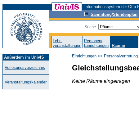
Informationssystem der Otto-F
Sammlung/Stundenplan
Suche:
Lehr-
Personen/
veranstaltungen
Einrichtungen
Räume
Einrichtungen
>>
Personalvertretung
Außerdem im UnivIS
Gleichstellungsbea
Vorlesungsverzeichnis
Keine Räume eingetragen
Veranstaltungskalender