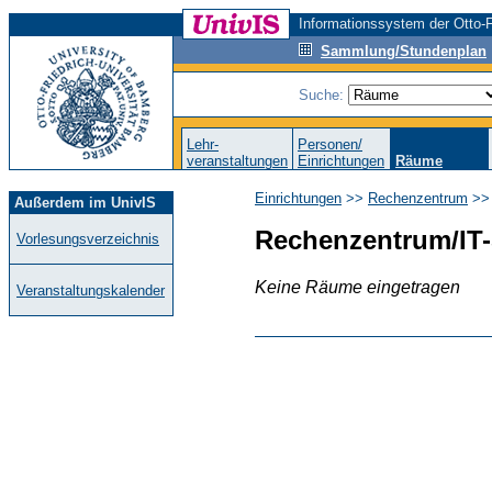
Informationssystem der Otto-F
Sammlung/Stundenplan
Suche:
Lehr-
Personen/
veranstaltungen
Einrichtungen
Räume
Einrichtungen
>>
Rechenzentrum
>>
Außerdem im UnivIS
Rechenzentrum/IT
Vorlesungsverzeichnis
Keine Räume eingetragen
Veranstaltungskalender