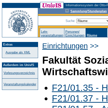
Informationssystem der Otto-F
Sammlung/Stundenplan
Suche:
Lehr-
Personen/
veranstaltungen
Einrichtungen
Räume
Einrichtungen
>>
Extras
Ausgabe als XML
Fakultät Sozi
Außerdem im UnivIS
Wirtschaftsw
Vorlesungsverzeichnis
F21/01.35 - H
Veranstaltungskalender
F21/01.37 - H