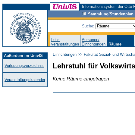
Informationssystem der Otto-F
Sammlung/Stundenplan
Suche:
Lehr-
Personen/
veranstaltungen
Einrichtungen
Räume
Einrichtungen
>>
Fakultät Sozial- und Wirtsch
Außerdem im UnivIS
Lehrstuhl für Volkswirt
Vorlesungsverzeichnis
Keine Räume eingetragen
Veranstaltungskalender