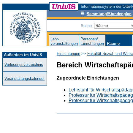
Informationssystem der Otto-F
Sammlung/Stundenplan
Suche:
Lehr-
Personen/
veranstaltungen
Einrichtungen
Räume
Einrichtungen
>>
Fakultät Sozial- und Wirt
Außerdem im UnivIS
Bereich Wirtschaftsp
Vorlesungsverzeichnis
Zugeordnete Einrichtungen
Veranstaltungskalender
Lehrstuhl für Wirtschaftspädag
Professur für Wirtschaftspädago
Professur für Wirtschaftspädago