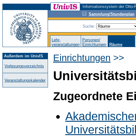
Informationssystem der Otto-F
Sammlung/Stundenplan
Suche:
Lehr-
Personen/
veranstaltungen
Einrichtungen
Räume
Einrichtungen
>>
Außerdem im UnivIS
Vorlesungsverzeichnis
Universitätsb
Veranstaltungskalender
Zugeordnete E
Akademischer
Universitätsbi