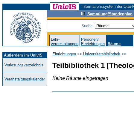
Informationssystem der Otto-F
Sammlung/Stundenplan
Suche:
Lehr-
Personen/
veranstaltungen
Einrichtungen
Räume
Einrichtungen
>>
Universitätsbibliothek
>>
Außerdem im UnivIS
Teilbibliothek 1 [Theol
Vorlesungsverzeichnis
Keine Räume eingetragen
Veranstaltungskalender