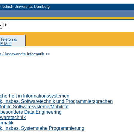
riedrich-Universität Bamberg
Telefon &
E-Mail
ik / Angewandte Informatik
>>
icherheit in Informationssystemen
tik, insbes. Softwaretechnik und Programmiersprachen
 Mobile Softwaresysteme/Mobilität
insbesondere Data Engineering
twaretechnik
ormatik
atik, insbes. Systemnahe Programmierung