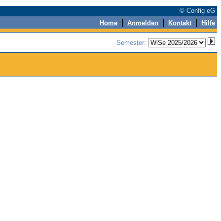
© Config eG
|
|
|
Home
Anmelden
Kontakt
Hilfe
Semester: