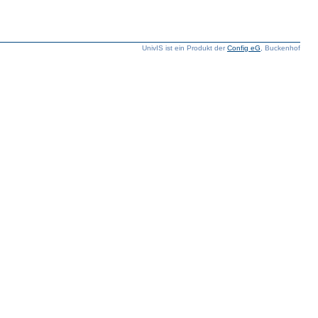
UnivIS ist ein Produkt der
Config eG
, Buckenhof