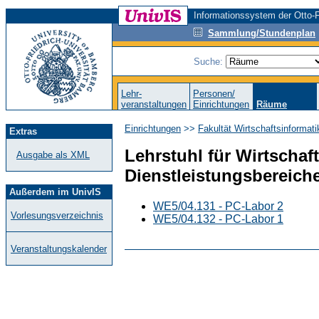
Informationssystem der Otto-F
Sammlung/Stundenplan
Suche:
Lehr-
Personen/
veranstaltungen
Einrichtungen
Räume
Einrichtungen
>>
Fakultät Wirtschaftsinformat
Extras
Lehrstuhl für Wirtschaf
Ausgabe als XML
Dienstleistungsbereich
Außerdem im UnivIS
WE5/04.131 - PC-Labor 2
Vorlesungsverzeichnis
WE5/04.132 - PC-Labor 1
Veranstaltungskalender