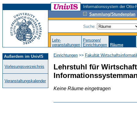
Informationssystem der Otto-F
Sammlung/Stundenplan
Suche:
Lehr-
Personen/
veranstaltungen
Einrichtungen
Räume
Einrichtungen
>>
Fakultät Wirtschaftsinformat
Außerdem im UnivIS
Lehrstuhl für Wirtschaft
Vorlesungsverzeichnis
Informationssystemma
Veranstaltungskalender
Keine Räume eingetragen