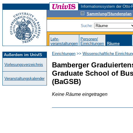
Informationssystem der Otto-F
Sammlung/Stundenplan
Suche:
Lehr-
Personen/
veranstaltungen
Einrichtungen
Räume
Einrichtungen
>>
Wissenschaftliche Einrichtun
Außerdem im UnivIS
Bamberger Graduiertens
Vorlesungsverzeichnis
Graduate School of Bu
Veranstaltungskalender
(BaGSB)
Keine Räume eingetragen