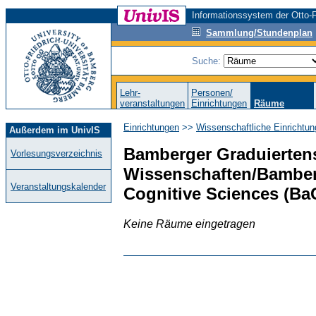
Informationssystem der Otto-F
Sammlung/Stundenplan
Suche:
Lehr-
Personen/
veranstaltungen
Einrichtungen
Räume
Einrichtungen
>>
Wissenschaftliche Einrichtun
Außerdem im UnivIS
Bamberger Graduiertens
Vorlesungsverzeichnis
Wissenschaften/Bamberg
Veranstaltungskalender
Cognitive Sciences (B
Keine Räume eingetragen