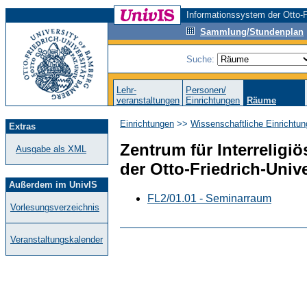
Informationssystem der Otto-F
Sammlung/Stundenplan
Suche:
Lehr-
Personen/
veranstaltungen
Einrichtungen
Räume
Einrichtungen
>>
Wissenschaftliche Einrichtun
Extras
Zentrum für Interreligiö
Ausgabe als XML
der Otto-Friedrich-Univ
Außerdem im UnivIS
FL2/01.01 - Seminarraum
Vorlesungsverzeichnis
Veranstaltungskalender