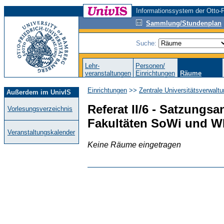
Informationssystem der Otto-F
Sammlung/Stundenplan
Suche:
Lehr-
Personen/
veranstaltungen
Einrichtungen
Räume
Einrichtungen
>>
Zentrale Universitätsverwalt
Außerdem im UnivIS
Referat II/6 - Satzungs
Vorlesungsverzeichnis
Fakultäten SoWi und WI
Veranstaltungskalender
Keine Räume eingetragen