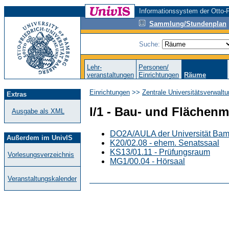
Informationssystem der Otto-F
Sammlung/Stundenplan
Suche:
Lehr-
Personen/
veranstaltungen
Einrichtungen
Räume
Einrichtungen
>>
Zentrale Universitätsverwalt
Extras
I/1 - Bau- und Fläche
Ausgabe als XML
DO2A/AULA der Universität Bamb
Außerdem im UnivIS
K20/02.08 - ehem. Senatssaal
KS13/01.11 - Prüfungsraum
Vorlesungsverzeichnis
MG1/00.04 - Hörsaal
Veranstaltungskalender