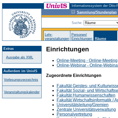
Informationssystem der Otto-F
Sammlung/Stundenplan
Suche:
Lehr-
Personen/
veranstaltungen
Einrichtungen
Räume
Einrichtungen
Extras
Ausgabe als XML
Online-Meeting - Online-Meeting
Online-Webinar - Online-Webina
Außerdem im UnivIS
Zugeordnete Einrichtungen
Vorlesungsverzeichnis
Fakultät Geistes- und Kulturwis
Fakultät Sozial- und Wirtschafts
Veranstaltungskalender
Fakultät Humanwissenschaften
Fakultät Wirtschaftsinformatik /
Universitätsleitung/Gremien
Zentrale Universitätsverwaltung
Personalvertretung