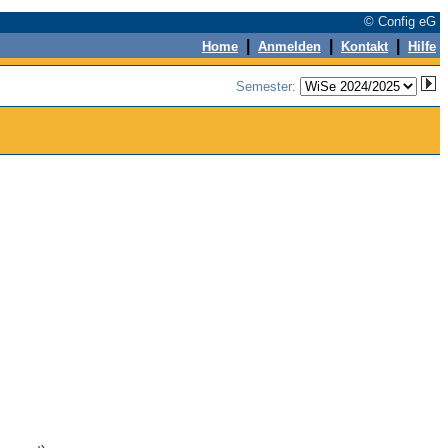
© Config eG
|
|
|
Home
Anmelden
Kontakt
Hilfe
Semester: