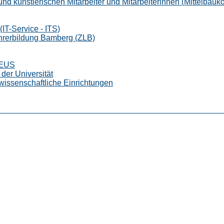
nd künstlerischen Mitarbeiter und Mitarbeiterinnen (Mittelbauk
IT-Service - ITS)
ehrerbildung Bamberg (ZLB)
CEUS
der Universität
wissenschaftliche Einrichtungen