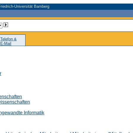
riedrich-Universität Bamberg
Telefon &
E-Mail
r
senschaften
wissenschaften
 Angewandte Informatik