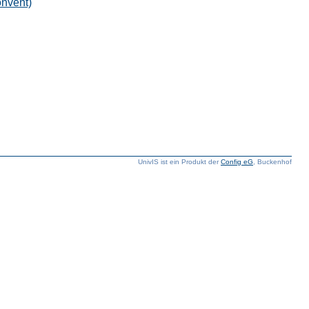
onvent)
UnivIS ist ein Produkt der
Config eG
, Buckenhof