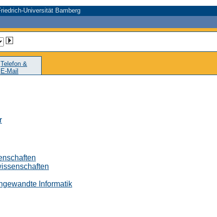
riedrich-Universität Bamberg
Telefon &
E-Mail
r
senschaften
wissenschaften
 Angewandte Informatik