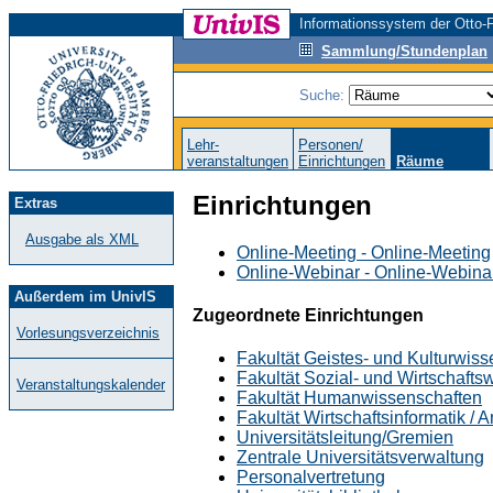
Informationssystem der Otto-F
Sammlung/Stundenplan
Suche:
Lehr-
Personen/
veranstaltungen
Einrichtungen
Räume
Einrichtungen
Extras
Ausgabe als XML
Online-Meeting - Online-Meeting
Online-Webinar - Online-Webina
Außerdem im UnivIS
Zugeordnete Einrichtungen
Vorlesungsverzeichnis
Fakultät Geistes- und Kulturwis
Fakultät Sozial- und Wirtschafts
Veranstaltungskalender
Fakultät Humanwissenschaften
Fakultät Wirtschaftsinformatik /
Universitätsleitung/Gremien
Zentrale Universitätsverwaltung
Personalvertretung