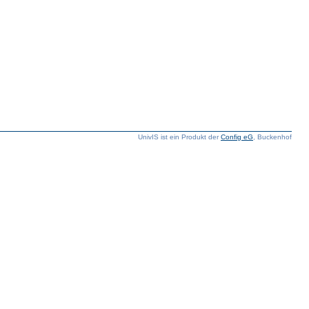
UnivIS ist ein Produkt der
Config eG
, Buckenhof