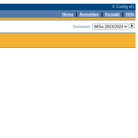
© Config eG
|
|
|
Home
Anmelden
Kontakt
Hilfe
Semester: