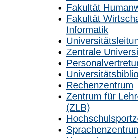
Fakultät Humanw
Fakultät Wirtsch
Informatik
Universitätsleit
Zentrale Univers
Personalvertretu
Universitätsbibli
Rechenzentrum
Zentrum für Leh
(ZLB)
Hochschulsportz
Sprachenzentru