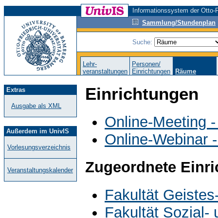
Informationssystem der Otto-F
Sammlung/Stundenplan
Suche:
Lehr-
Personen/
veranstaltungen
Einrichtungen
Räume
Einrichtungen
Extras
Ausgabe als XML
Online-Meeting -
Außerdem im UnivIS
Online-Webinar 
Vorlesungsverzeichnis
Zugeordnete Einr
Veranstaltungskalender
Fakultät Geistes
Fakultät Sozial-