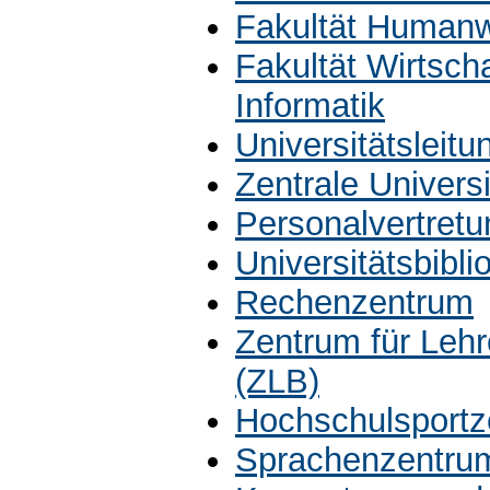
Fakultät Humanw
Fakultät Wirtsch
Informatik
Universitätsleit
Zentrale Univers
Personalvertretu
Universitätsbibli
Rechenzentrum
Zentrum für Leh
(ZLB)
Hochschulsportz
Sprachenzentru