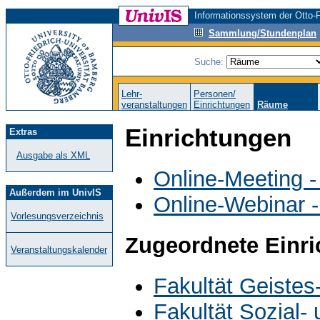
Informationssystem der Otto-F
Sammlung/Stundenplan
Suche:
Lehr-
Personen/
veranstaltungen
Einrichtungen
Räume
Einrichtungen
Extras
Ausgabe als XML
Online-Meeting -
Außerdem im UnivIS
Online-Webinar 
Vorlesungsverzeichnis
Zugeordnete Einr
Veranstaltungskalender
Fakultät Geistes
Fakultät Sozial-