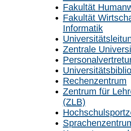
Fakultät Humanw
Fakultät Wirtsch
Informatik
Universitätsleit
Zentrale Univers
Personalvertretu
Universitätsbibli
Rechenzentrum
Zentrum für Leh
(ZLB)
Hochschulsportz
Sprachenzentru