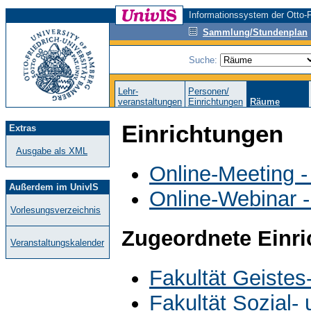
Informationssystem der Otto-F
Sammlung/Stundenplan
Suche:
Lehr-
Personen/
veranstaltungen
Einrichtungen
Räume
Einrichtungen
Extras
Ausgabe als XML
Online-Meeting -
Außerdem im UnivIS
Online-Webinar 
Vorlesungsverzeichnis
Zugeordnete Einr
Veranstaltungskalender
Fakultät Geistes
Fakultät Sozial-