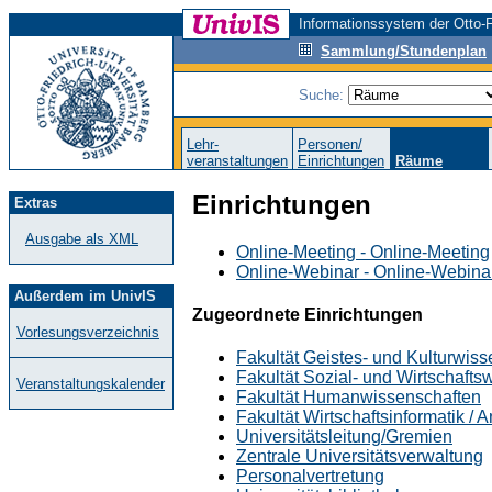
Informationssystem der Otto-F
Sammlung/Stundenplan
Suche:
Lehr-
Personen/
veranstaltungen
Einrichtungen
Räume
Einrichtungen
Extras
Ausgabe als XML
Online-Meeting - Online-Meeting
Online-Webinar - Online-Webina
Außerdem im UnivIS
Zugeordnete Einrichtungen
Vorlesungsverzeichnis
Fakultät Geistes- und Kulturwis
Fakultät Sozial- und Wirtschafts
Veranstaltungskalender
Fakultät Humanwissenschaften
Fakultät Wirtschaftsinformatik /
Universitätsleitung/Gremien
Zentrale Universitätsverwaltung
Personalvertretung