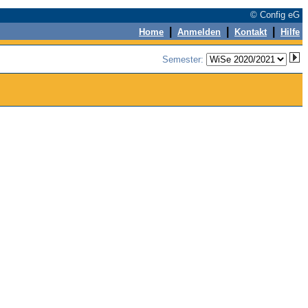
© Config eG
|
|
|
Home
Anmelden
Kontakt
Hilfe
Semester: