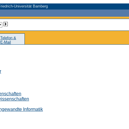
riedrich-Universität Bamberg
Telefon &
E-Mail
r
senschaften
wissenschaften
 Angewandte Informatik