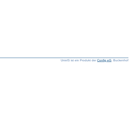
UnivIS ist ein Produkt der
Config eG
, Buckenhof