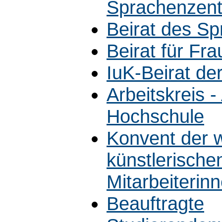
Sprachenzen
Beirat des S
Beirat für Fr
IuK-Beirat de
Arbeitskreis 
Hochschule
Konvent der w
künstlerische
Mitarbeiterin
Beauftragte