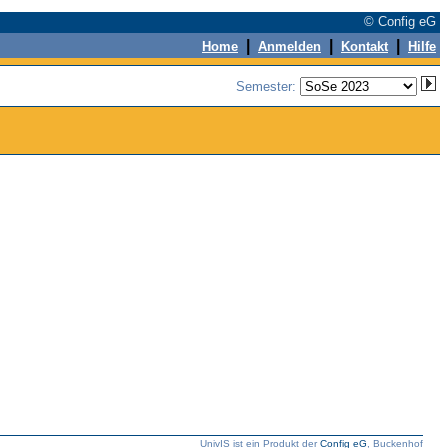
© Config eG
|
|
|
Home
Anmelden
Kontakt
Hilfe
Semester:
UnivIS ist ein Produkt der
Config eG
, Buckenhof