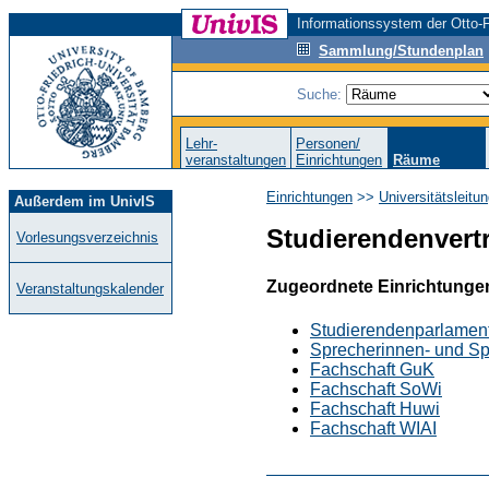
Informationssystem der Otto-F
Sammlung/Stundenplan
Suche:
Lehr-
Personen/
veranstaltungen
Einrichtungen
Räume
Einrichtungen
>>
Universitätsleitu
Außerdem im UnivIS
Studierendenvert
Vorlesungsverzeichnis
Zugeordnete Einrichtunge
Veranstaltungskalender
Studierendenparlamen
Sprecherinnen- und Sp
Fachschaft GuK
Fachschaft SoWi
Fachschaft Huwi
Fachschaft WIAI