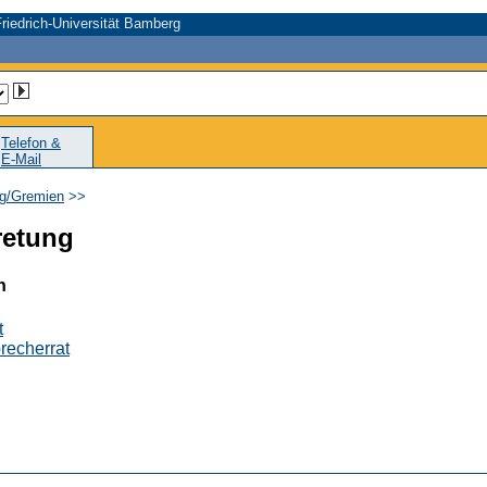
riedrich-Universität Bamberg
Telefon &
E-Mail
ng/Gremien
>>
retung
n
t
recherrat