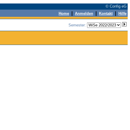
© Config eG
|
|
|
Home
Anmelden
Kontakt
Hilfe
Semester: