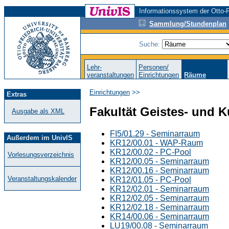
Informationssystem der Otto-F
Sammlung/Stundenplan
Suche:
Lehr-
Personen/
veranstaltungen
Einrichtungen
Räume
Einrichtungen
>>
Extras
Fakultät Geistes- und 
Ausgabe als XML
FI5/01.29 - Seminarraum
Außerdem im UnivIS
KR12/00.01 - WAP-Raum
KR12/00.02 - PC-Pool
Vorlesungsverzeichnis
KR12/00.05 - Seminarraum
KR12/00.16 - Seminarraum
Veranstaltungskalender
KR12/01.05 - PC-Pool
KR12/02.01 - Seminarraum
KR12/02.05 - Seminarraum
KR12/02.18 - Seminarraum
KR14/00.06 - Seminarraum
LU19/00.08 - Seminarraum