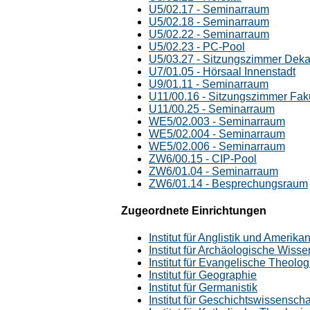
U5/02.17 - Seminarraum
U5/02.18 - Seminarraum
U5/02.22 - Seminarraum
U5/02.23 - PC-Pool
U5/03.27 - Sitzungszimmer Dek
U7/01.05 - Hörsaal Innenstadt
U9/01.11 - Seminarraum
U11/00.16 - Sitzungszimmer Fak
U11/00.25 - Seminarraum
WE5/02.003 - Seminarraum
WE5/02.004 - Seminarraum
WE5/02.006 - Seminarraum
ZW6/00.15 - CIP-Pool
ZW6/01.04 - Seminarraum
ZW6/01.14 - Besprechungsraum
Zugeordnete Einrichtungen
Institut für Anglistik und Amerikan
Institut für Archäologische Wis
Institut für Evangelische Theolog
Institut für Geographie
Institut für Germanistik
Institut für Geschichtswissensc