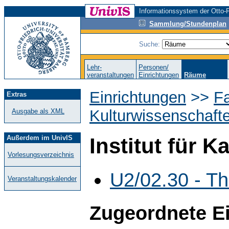
Informationssystem der Otto-F
Sammlung/Stundenplan
Suche:
Lehr-
Personen/
veranstaltungen
Einrichtungen
Räume
Einrichtungen
>>
Fa
Extras
Kulturwissenschaft
Ausgabe als XML
Außerdem im UnivIS
Institut für 
Vorlesungsverzeichnis
U2/02.30 - T
Veranstaltungskalender
Zugeordnete E