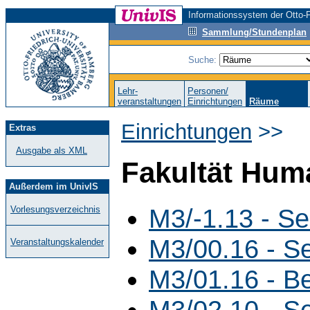
Informationssystem der Otto-F
Sammlung/Stundenplan
Suche:
Lehr-
Personen/
veranstaltungen
Einrichtungen
Räume
Einrichtungen
>>
Extras
Ausgabe als XML
Fakultät Hum
Außerdem im UnivIS
M3/-1.13 - S
Vorlesungsverzeichnis
M3/00.16 - S
Veranstaltungskalender
M3/01.16 - B
M3/02.10 - S