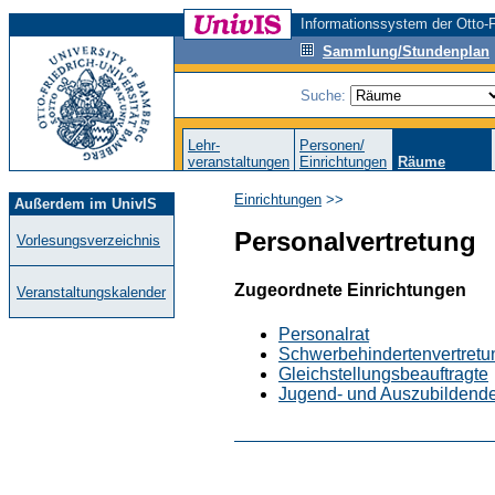
Informationssystem der Otto-F
Sammlung/Stundenplan
Suche:
Lehr-
Personen/
veranstaltungen
Einrichtungen
Räume
Einrichtungen
>>
Außerdem im UnivIS
Personalvertretung
Vorlesungsverzeichnis
Zugeordnete Einrichtungen
Veranstaltungskalender
Personalrat
Schwerbehindertenvertretu
Gleichstellungsbeauftragte
Jugend- und Auszubildende