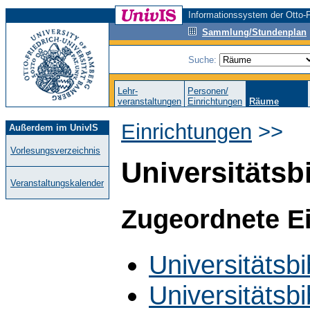
Informationssystem der Otto-F
Sammlung/Stundenplan
Suche:
Lehr-
Personen/
veranstaltungen
Einrichtungen
Räume
Einrichtungen
>>
Außerdem im UnivIS
Vorlesungsverzeichnis
Universitätsb
Veranstaltungskalender
Zugeordnete E
Universitätsbi
Universitätsbi