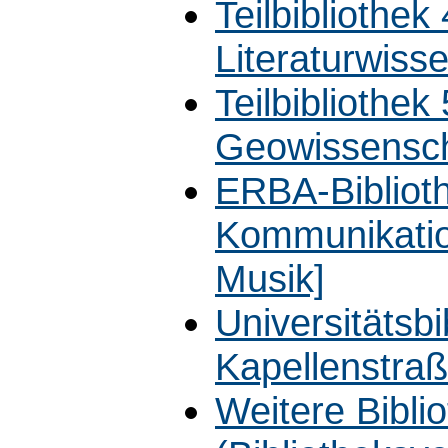
Teilbibliothek
Literaturwiss
Teilbibliothek
Geowissensch
ERBA-Biblioth
Kommunikatio
Musik]
Universitätsb
Kapellenstra
Weitere Bibli